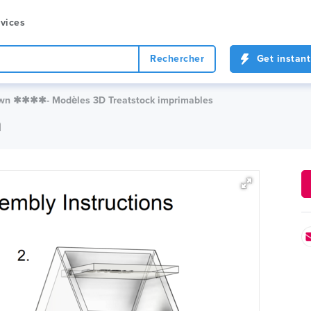
vices
Rechercher
Get instant
wn ✱✱✱✱- Modèles 3D Treatstock imprimables
n