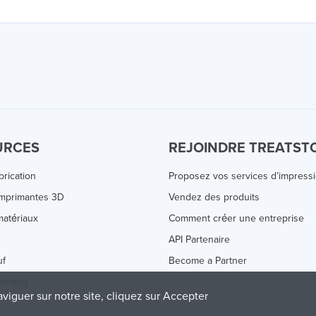
URCES
REJOINDRE TREATST
brication
Proposez vos services d’impress
Imprimantes 3D
Vendez des produits
atériaux
Comment créer une entreprise
s
API Partenaire
uf
Become a Partner
rinting
aviguer sur notre site, cliquez sur Accepter