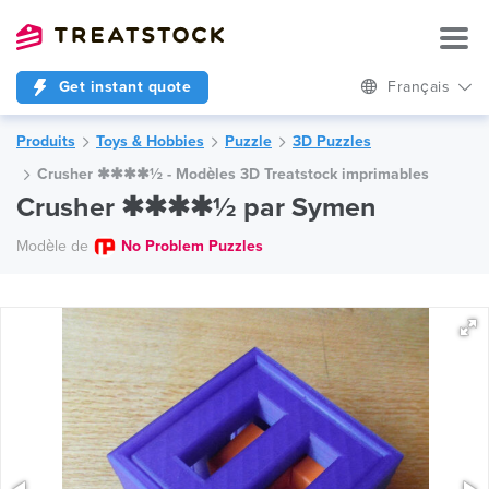
Get instant quote
Français
Produits
Toys & Hobbies
Puzzle
3D Puzzles
Crusher ✱✱✱✱½ - Modèles 3D Treatstock imprimables
Crusher ✱✱✱✱½ par Symen
Modèle de
No Problem Puzzles