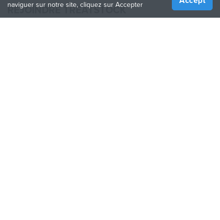
Accept
naviguer sur notre site, cliquez sur Accepter
REJOINDRE TREATSTOCK
Proposez vos services d’impression
Vendez des produits
Comment créer une entreprise
API Partenaire
Become a Partner
NOUS SUIVRE
Treatstock © 2026
40 East Main Street Suite 900
,
Newark
,
DE
,
19711
Plan de site
/
Politique de confidentialité
/
Conditions
d'utilisation
/
Politique de retour
This site is protected by reCAPTCHA and the Google
Privacy Policy