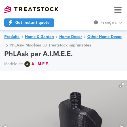
Get instant quote
Français
Produits
Home & Garden
Home Decor
Other Home Decor
PhLAsk- Modèles 3D Treatstock imprimables
PhLAsk par A.I.M.E.E.
Modèle de
A.I.M.E.E.