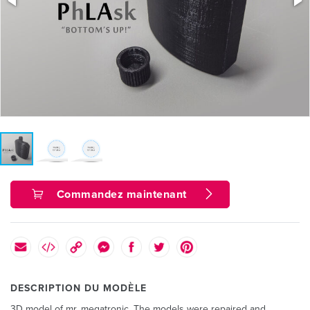
Commandez maintenant
DESCRIPTION DU MODÈLE
3D model of mr_megatronic. The models were repaired and