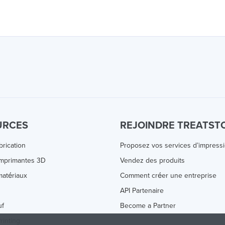
URCES
REJOINDRE TREATST
brication
Proposez vos services d’impress
Imprimantes 3D
Vendez des produits
atériaux
Comment créer une entreprise
s
API Partenaire
uf
Become a Partner
rinting