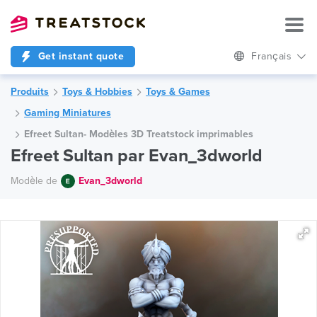
Get instant quote
Français
Produits
Toys & Hobbies
Toys & Games
Gaming Miniatures
Efreet Sultan- Modèles 3D Treatstock imprimables
Efreet Sultan par Evan_3dworld
Modèle de
Evan_3dworld