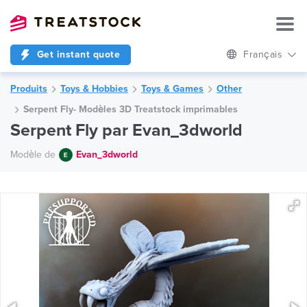
Get instant quote
Français
Produits
Toys & Hobbies
Toys & Games
Other
Serpent Fly- Modèles 3D Treatstock imprimables
Serpent Fly par Evan_3dworld
Modèle de
Evan_3dworld