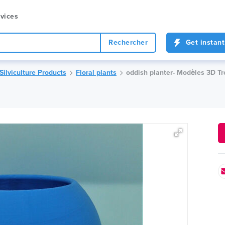
vices
Rechercher
Get instant
 Silviculture Products
Floral plants
oddish planter- Modèles 3D T