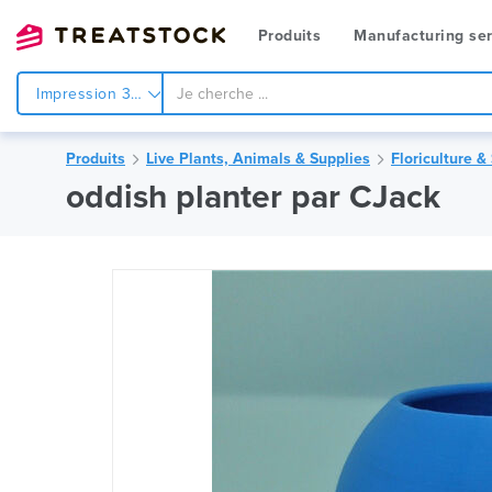
Produits
Manufacturing ser
Impression 3d
Produits
Live Plants, Animals & Supplies
Floriculture &
oddish planter par CJack