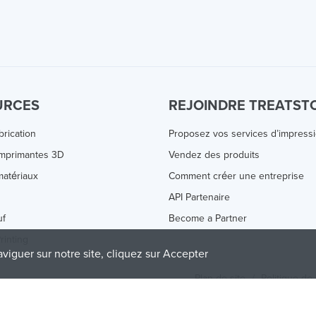
URCES
REJOINDRE TREATST
brication
Proposez vos services d’impress
Imprimantes 3D
Vendez des produits
atériaux
Comment créer une entreprise
s
API Partenaire
uf
Become a Partner
rinting
aviguer sur notre site, cliquez sur Accepter
Plan de site
/
Politique de 