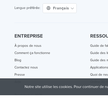
Français
Langue préférée:
ENTREPRISE
RESSO
À propos de nous
Guide de fa
Comment ça fonctionne
Guide des 
Blog
Guide des m
Contactez nous
Application
Presse
Quoi de ne
Aide
Online 3D P
Notre site utilise les cookies. Pour continuer de n
Treatstock © 2026
40 East Main Street Suite 900
,
Newark
,
DE
,
19711