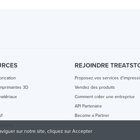
URCES
REJOINDRE TREATST
brication
Proposez vos services d’impress
Imprimantes 3D
Vendez des produits
atériaux
Comment créer une entreprise
s
API Partenaire
uf
Become a Partner
rinting
aviguer sur notre site, cliquez sur Accepter