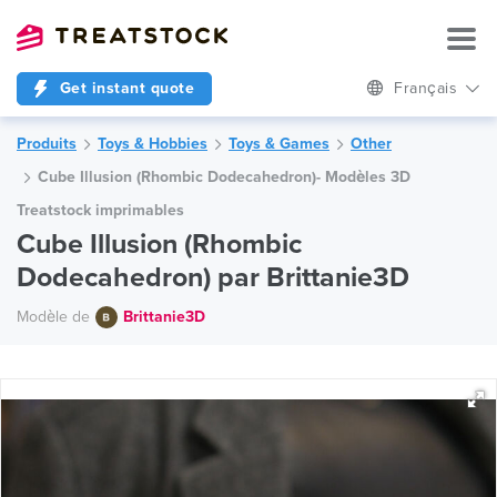
Get instant quote
Français
Produits
Toys & Hobbies
Toys & Games
Other
Cube Illusion (Rhombic Dodecahedron)- Modèles 3D
Treatstock imprimables
Cube Illusion (Rhombic
Dodecahedron) par Brittanie3D
Modèle de
Brittanie3D