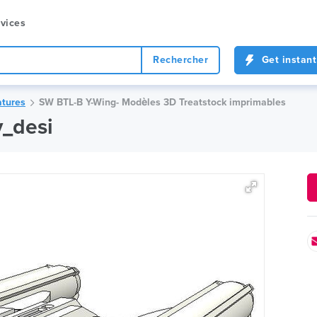
vices
Rechercher
Get instant
tures
SW BTL-B Y-Wing- Modèles 3D Treatstock imprimables
y_desi