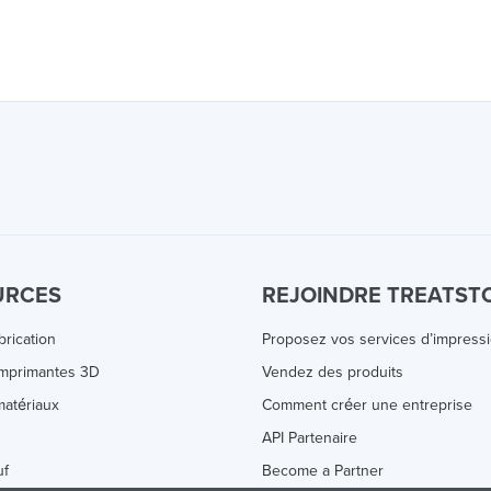
URCES
REJOINDRE TREATST
brication
Proposez vos services d’impress
Imprimantes 3D
Vendez des produits
atériaux
Comment créer une entreprise
s
API Partenaire
uf
Become a Partner