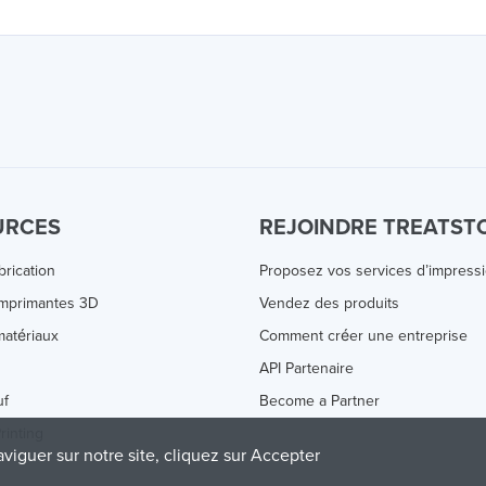
URCES
REJOINDRE TREATST
brication
Proposez vos services d’impress
Imprimantes 3D
Vendez des produits
atériaux
Comment créer une entreprise
s
API Partenaire
uf
Become a Partner
rinting
aviguer sur notre site, cliquez sur Accepter