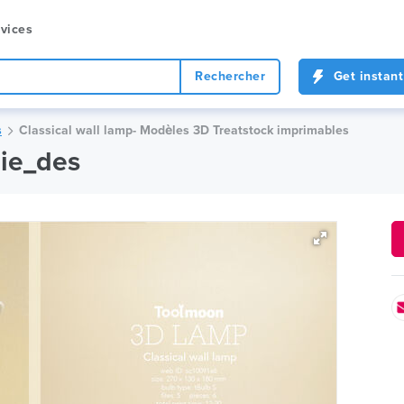
vices
Rechercher
Get instant
s
Classical wall lamp- Modèles 3D Treatstock imprimables
nie_des