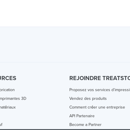
URCES
REJOINDRE TREATST
brication
Proposez vos services d’impress
Imprimantes 3D
Vendez des produits
atériaux
Comment créer une entreprise
s
API Partenaire
uf
Become a Partner