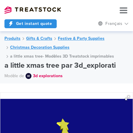
Get instant quote
Français
Produits
Gifts & Crafts
Festive & Party Supplies
Christmas Decoration Supplies
a little xmas tree- Modèles 3D Treatstock imprimables
a little xmas tree par 3d_explorati
Modèle de
3d explorations