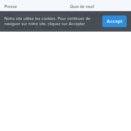
Presse
Quoi de neuf
Aide
Online 3D Printing
Notre site utilise les cookies. Pour continuer de
Accept
naviguer sur notre site, cliquez sur Accepter
REJOINDRE TREATSTOCK
Proposez vos services d’impression
Vendez des produits
Comment créer une entreprise
API Partenaire
Become a Partner
NOUS SUIVRE
Treatstock © 2026
40 East Main Street Suite 900
,
Newark
,
DE
,
19711
Plan de site
/
Politique de confidentialité
/
Conditions