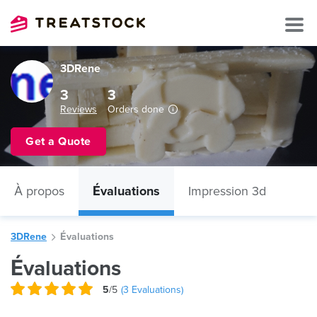
3DRene
3
3
Reviews
Orders done
Get a Quote
À propos
Évaluations
Impression 3d
3DRene
Évaluations
Évaluations
5
/5
(
3
Evaluations)