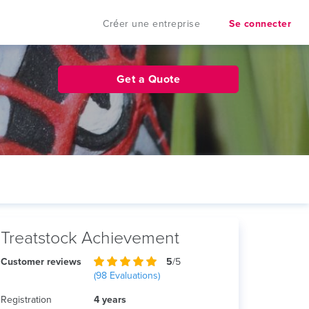
Créer une entreprise
Se connecter
Get a Quote
Treatstock Achievement
Customer reviews
5
/5
(
98
Evaluations)
Registration
4 years