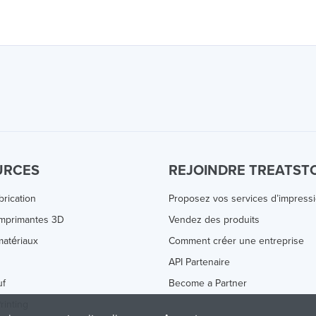
URCES
REJOINDRE TREATST
brication
Proposez vos services d’impress
Imprimantes 3D
Vendez des produits
atériaux
Comment créer une entreprise
s
API Partenaire
uf
Become a Partner
rinting