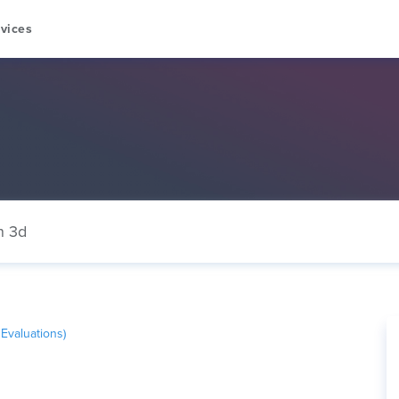
vices
n 3d
Evaluations)