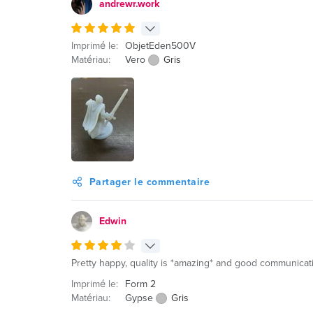
andrewr.work
Imprimé le:
ObjetEden500V
Matériau:
Vero
Gris
Partager le commentaire
Edwin
Pretty happy, quality is *amazing* and good communicati
Imprimé le:
Form 2
Matériau:
Gypse
Gris