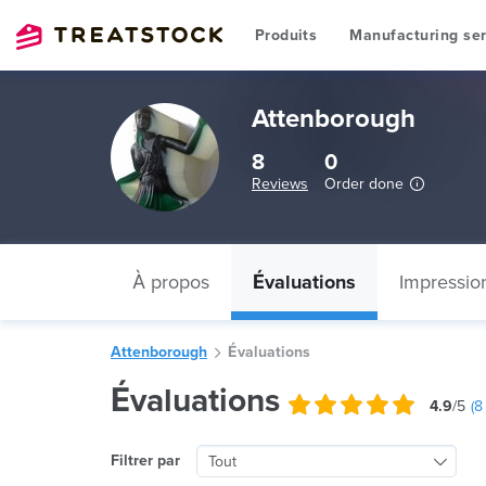
Produits
Manufacturing ser
Attenborough
8
0
Reviews
Order done
À propos
Évaluations
Impressio
Attenborough
Évaluations
Évaluations
4.9
/5
(
8
Filtrer par
Tout