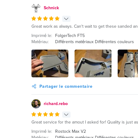
Schnick
Great work as always. Can't wait to get these sanded a
Imprimé le:
FolgerTech FT5
Matériau:
Différents matériaux Différentes couleurs
Partager le commentaire
richard.rebo
Great service for the amout I asked for! Quality is just
Imprimé le:
Rostock Max V2
Matériau:
Différents matériaux Différentes couleurs