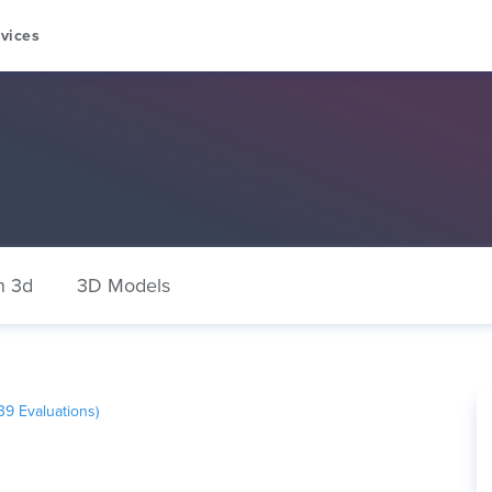
vices
n 3d
3D Models
39
Evaluations)