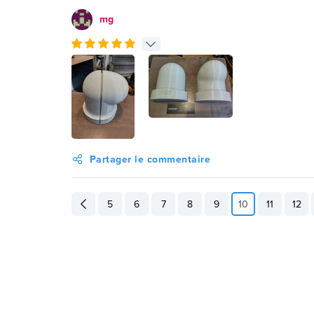
mg
Partager le commentaire
5
6
7
8
9
10
11
12