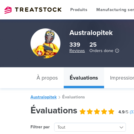
Produits
Manufacturing ser
Australopitek
339
25
Reviews
Orders done
À propos
Évaluations
Impressio
Australopitek
Évaluations
Évaluations
4.9
/5
(
3
Filtrer par
Tout