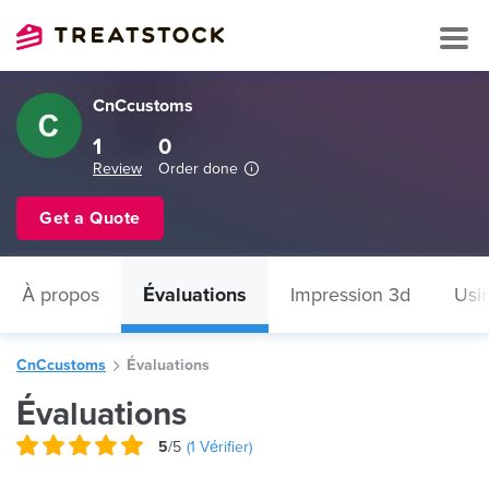
CnCcustoms
1
0
Review
Order done
Get a Quote
À propos
Évaluations
Impression 3d
Usi
CnCcustoms
Évaluations
Évaluations
5
/5
(
1
Vérifier)