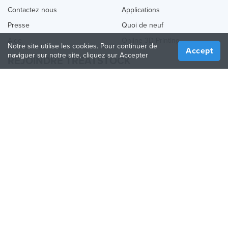
Contactez nous
Applications
Presse
Quoi de neuf
Aide
Online 3D Printing
Notre site utilise les cookies. Pour continuer de
Accept
naviguer sur notre site, cliquez sur Accepter
REJOINDRE TREATSTOCK
Proposez vos services d’impression
Vendez des produits
Comment créer une entreprise
API Partenaire
Become a Partner
NOUS SUIVRE
Treatstock © 2026
40 East Main Street Suite 900
,
Newark
,
DE
,
19711