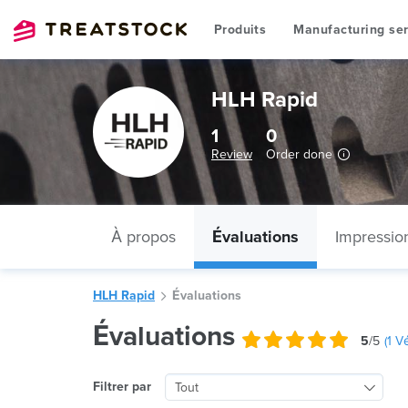
Produits
Manufacturing ser
HLH Rapid
1
0
Review
Order done
À propos
Évaluations
Impressio
HLH Rapid
Évaluations
Évaluations
5
/5
(
1
Vér
Filtrer par
Tout