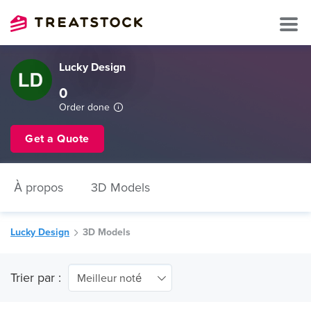
Lucky Design
0
Order done
Get a Quote
À propos
3D Models
Lucky Design
3D Models
Trier par :
Meilleur noté