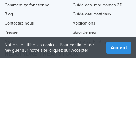
Comment ça fonctionne
Guide des Imprimantes 3D
Blog
Guide des matériaux
Contactez nous
Applications
Presse
Quoi de neuf
Aide
Online 3D Printing
Notre site utilise les cookies. Pour continuer de
Accept
naviguer sur notre site, cliquez sur Accepter
REJOINDRE TREATSTOCK
Proposez vos services d’impression
Vendez des produits
Comment créer une entreprise
API Partenaire
Become a Partner
NOUS SUIVRE