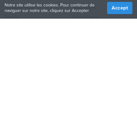
Notre site utilise les cookies. Pour continuer de
Accept
Contactez nous
Applications
naviguer sur notre site, cliquez sur Accepter
Presse
Quoi de neuf
Aide
Online 3D Printing
REJOINDRE TREATSTOCK
Proposez vos services d’impression
Vendez des produits
Comment créer une entreprise
API Partenaire
Become a Partner
NOUS SUIVRE
Treatstock © 2026
40 East Main Street Suite 900
,
Newark
,
DE
,
19711