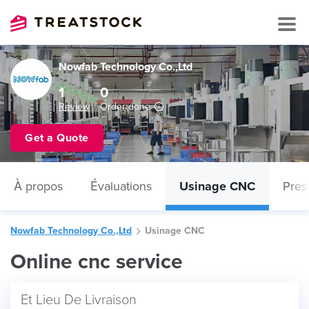
Nowfab Technology Co.,Ltd
1
0
Review
Order done
Get a Quote
À propos
Évaluations
Usinage CNC
Pres
Nowfab Technology Co.,Ltd
Usinage CNC
Online cnc service
Et Lieu De Livraison