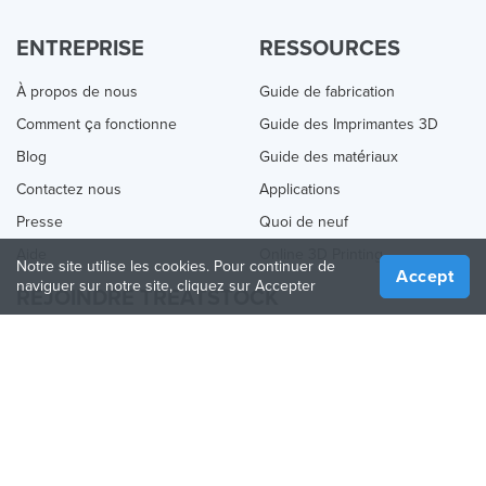
ENTREPRISE
RESSOURCES
À propos de nous
Guide de fabrication
Comment ça fonctionne
Guide des Imprimantes 3D
Blog
Guide des matériaux
Contactez nous
Applications
Presse
Quoi de neuf
Aide
Online 3D Printing
Notre site utilise les cookies. Pour continuer de
Accept
naviguer sur notre site, cliquez sur Accepter
REJOINDRE TREATSTOCK
Proposez vos services d’impression
Vendez des produits
Comment créer une entreprise
API Partenaire
Become a Partner