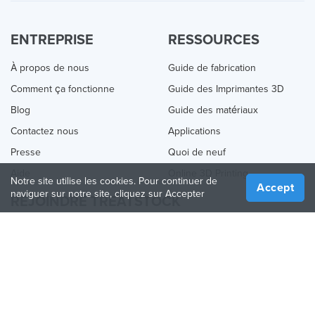
ENTREPRISE
RESSOURCES
À propos de nous
Guide de fabrication
Comment ça fonctionne
Guide des Imprimantes 3D
Blog
Guide des matériaux
Contactez nous
Applications
Presse
Quoi de neuf
Aide
Online 3D Printing
Notre site utilise les cookies. Pour continuer de
Accept
naviguer sur notre site, cliquez sur Accepter
REJOINDRE TREATSTOCK
Proposez vos services d’impression
Vendez des produits
Comment créer une entreprise
API Partenaire
Become a Partner