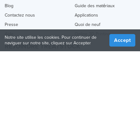
Blog
Guide des matériaux
Contactez nous
Applications
Presse
Quoi de neuf
Aide
Online 3D Printing
Notre site utilise les cookies. Pour continuer de
Accept
naviguer sur notre site, cliquez sur Accepter
REJOINDRE TREATSTOCK
Proposez vos services d’impression
Vendez des produits
Comment créer une entreprise
API Partenaire
Become a Partner
NOUS SUIVRE
Treatstock © 2026