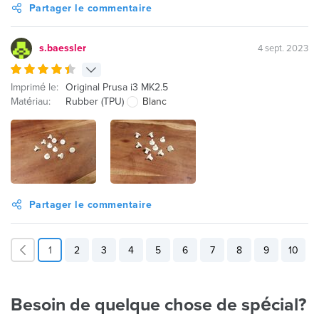
Partager le commentaire
s.baessler
4 sept. 2023
Imprimé le:
Original Prusa i3 MK2.5
Matériau:
Rubber (TPU)
Blanc
Partager le commentaire
1
2
3
4
5
6
7
8
9
10
Besoin de quelque chose de spécial?