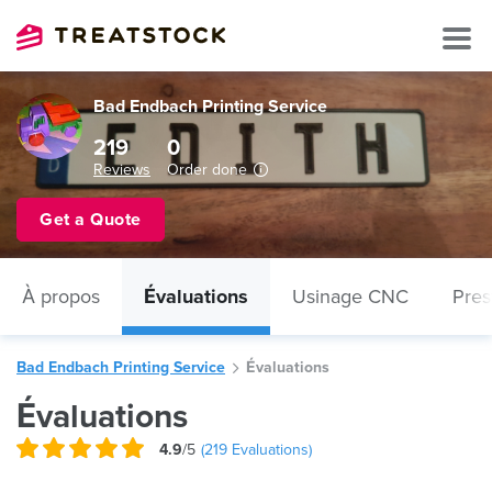
Bad Endbach Printing Service
219
0
Reviews
Order done
Get a Quote
À propos
Évaluations
Usinage CNC
Pres
Bad Endbach Printing Service
Évaluations
Évaluations
4.9
/5
(
219
Evaluations)