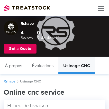
Rshape
4
0
Reviews
Order done
Get a Quote
À propos
Évaluations
Usinage CNC
Rshape
Usinage CNC
Online cnc service
Et Lieu De Livraison