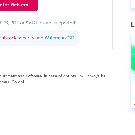
 les fichiers
EPS, PDF or SVG files are supported
L
eatstock
security and
Watermark 3D
equipment and software. In case of doubts, I will always be
 times. Go on!