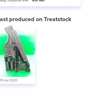
Avg. response time
less 48h
ast produced on Treatstock
28 mai 2020