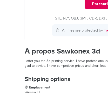
Parcourir
STL, PLY, OBJ, 3MF, CDR, DXF, 
All files are protected by
Tr
À propos Sawkonex 3d
I offer you the 3d printing service. I have professional 
glad to advise. I have competitive prices and short lead
Shipping options
Emplacement
Warsaw, PL