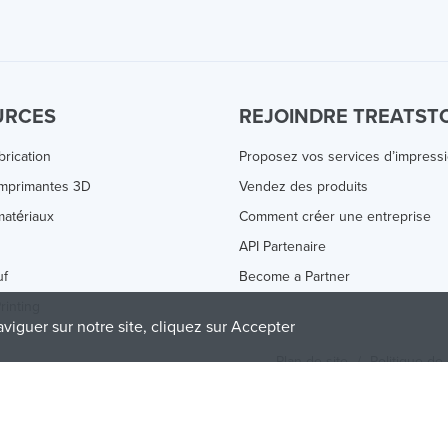
URCES
REJOINDRE TREATST
brication
Proposez vos services d’impress
Imprimantes 3D
Vendez des produits
atériaux
Comment créer une entreprise
s
API Partenaire
uf
Become a Partner
rinting
aviguer sur notre site, cliquez sur Accepter
Plan de site
/
Politique de 
olicy
and
Terms