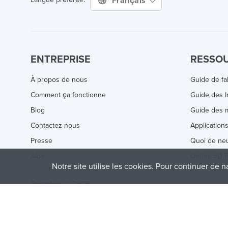
Français
ENTREPRISE
RESSO
À propos de nous
Guide de fa
Comment ça fonctionne
Guide des 
Blog
Guide des m
Contactez nous
Application
Presse
Quoi de ne
Aide
Online 3D P
Notre site utilise les cookies. Pour continuer de n
Treatstock © 2026
40 East Main Street Suite 900
,
Newark
,
DE
,
19711
This site is protected by reCAPTCHA and the Google
Privacy P
of Service
apply.