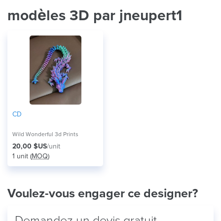
modèles 3D par jneupert1
CD
Wild Wonderful 3d Prints
20,00 $US
/unit
1 unit (
MOQ
)
Voulez-vous engager ce designer?
Demandez un devis gratuit