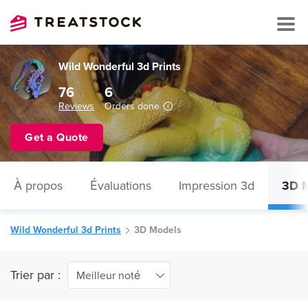
Wild Wonderful 3d Prints
76
6
Reviews
Orders done
Get a Quote
À propos
Évaluations
Impression 3d
3D 
Wild Wonderful 3d Prints
3D Models
Trier par :
Meilleur noté