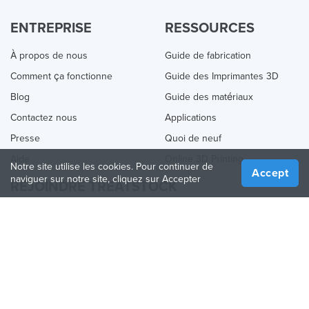
ENTREPRISE
RESSOURCES
À propos de nous
Guide de fabrication
Comment ça fonctionne
Guide des Imprimantes 3D
Blog
Guide des matériaux
Contactez nous
Applications
Presse
Quoi de neuf
Aide
Online 3D Printing
Notre site utilise les cookies. Pour continuer de
Accept
naviguer sur notre site, cliquez sur Accepter
REJOINDRE TREATSTOCK
Proposez vos services d’impression
Vendez des produits
Comment créer une entreprise
API Partenaire
Become a Partner