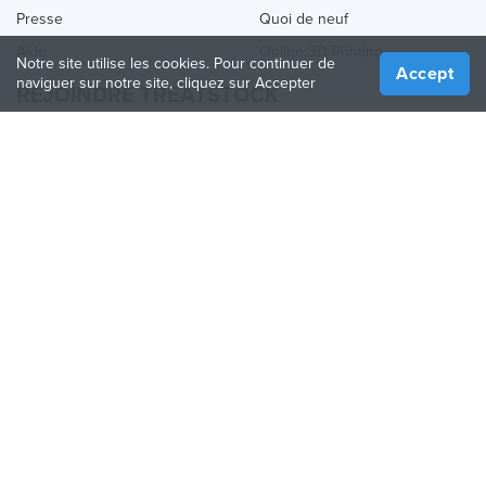
Presse
Quoi de neuf
Aide
Online 3D Printing
Notre site utilise les cookies. Pour continuer de
Accept
naviguer sur notre site, cliquez sur Accepter
REJOINDRE TREATSTOCK
Proposez vos services d’impression
Vendez des produits
Comment créer une entreprise
API Partenaire
Become a Partner
NOUS SUIVRE
Treatstock © 2026
40 East Main Street Suite 900
,
Newark
,
DE
,
19711
Plan de site
/
Politique de confidentialité
/
Conditions