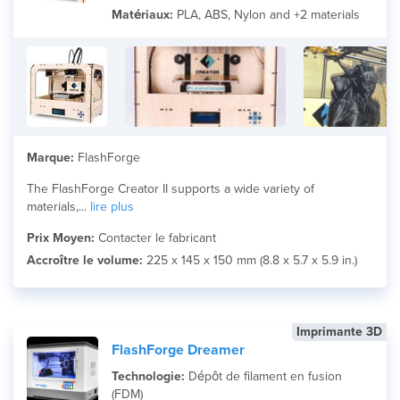
Matériau
Matériaux:
PLA, ABS, Nylon and +2 materials
Search
Marque:
FlashForge
The FlashForge Creator II supports a wide variety of
materials,...
lire plus
Prix Moyen:
Contacter le fabricant
Accroître le volume:
225 x 145 x 150 mm (8.8 x 5.7 x 5.9 in.)
Imprimante 3D
FlashForge Dreamer
Technologie:
Dépôt de filament en fusion
(FDM)