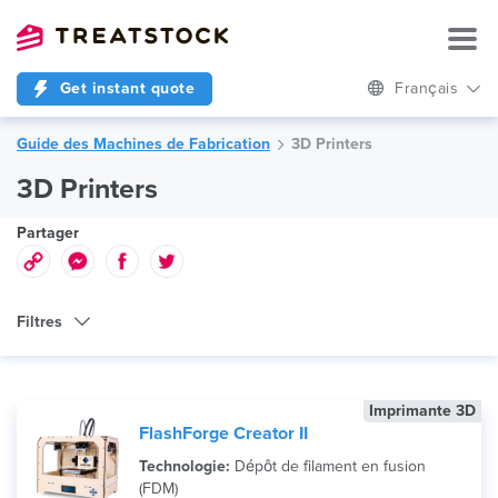
Get instant quote
Français
Guide des Machines de Fabrication
3D Printers
3D Printers
Partager
Filtres
Type de Machine
Imprimante 3D
Technologie
FlashForge Creator II
Marque
Technologie:
Dépôt de filament en fusion
(FDM)