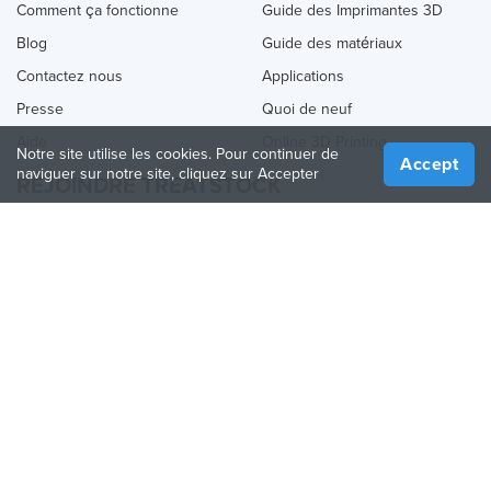
Comment ça fonctionne
Guide des Imprimantes 3D
Blog
Guide des matériaux
Contactez nous
Applications
Presse
Quoi de neuf
Aide
Online 3D Printing
Notre site utilise les cookies. Pour continuer de
Accept
naviguer sur notre site, cliquez sur Accepter
REJOINDRE TREATSTOCK
Proposez vos services d’impression
Vendez des produits
Comment créer une entreprise
API Partenaire
Become a Partner
NOUS SUIVRE