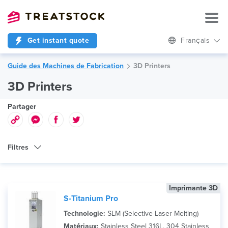
Get instant quote
Français
Guide des Machines de Fabrication
3D Printers
3D Printers
Partager
Filtres
Type de Machine
Imprimante 3D
Technologie
S-Titanium Pro
Marque
Technologie:
SLM (Selective Laser Melting)
Matériaux:
Stainless Steel 316L, 304 Stainless