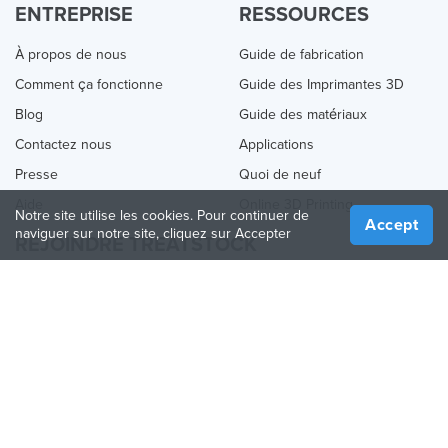
ENTREPRISE
RESSOURCES
À propos de nous
Guide de fabrication
Comment ça fonctionne
Guide des Imprimantes 3D
Blog
Guide des matériaux
Contactez nous
Applications
Presse
Quoi de neuf
Aide
Online 3D Printing
Notre site utilise les cookies. Pour continuer de
Accept
naviguer sur notre site, cliquez sur Accepter
REJOINDRE TREATSTOCK
Proposez vos services d’impression
Vendez des produits
Comment créer une entreprise
API Partenaire
Become a Partner
NOUS SUIVRE