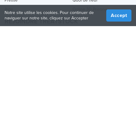
Presse
Quoi de neuf
Aide
Online 3D Printing
Notre site utilise les cookies. Pour continuer de
Accept
naviguer sur notre site, cliquez sur Accepter
REJOINDRE TREATSTOCK
Proposez vos services d’impression
Vendez des produits
Comment créer une entreprise
API Partenaire
Become a Partner
NOUS SUIVRE
Treatstock © 2026
40 East Main Street Suite 900
,
Newark
,
DE
,
19711
Plan de site
/
Politique de confidentialité
/
Conditions
d'utilisation
/
Politique de retour