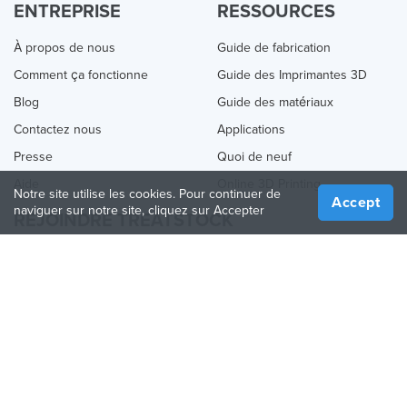
ENTREPRISE
RESSOURCES
À propos de nous
Guide de fabrication
Comment ça fonctionne
Guide des Imprimantes 3D
Blog
Guide des matériaux
Contactez nous
Applications
Presse
Quoi de neuf
Aide
Online 3D Printing
Notre site utilise les cookies. Pour continuer de
Accept
naviguer sur notre site, cliquez sur Accepter
REJOINDRE TREATSTOCK
Proposez vos services d’impression
Vendez des produits
Comment créer une entreprise
API Partenaire
Become a Partner
NOUS SUIVRE