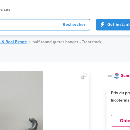
vices
Rechercher
Get instant
 & Real Estate
half round gutter hanger - Treatstock
par
Sunr
Prix ​​du p
Incoterms
Obte