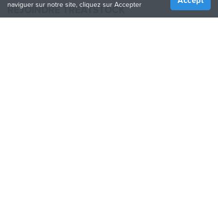
Accept
naviguer sur notre site, cliquez sur Accepter
REJOINDRE TREATSTOCK
Proposez vos services d’impression
Vendez des produits
Comment créer une entreprise
API Partenaire
Become a Partner
NOUS SUIVRE
Treatstock © 2026
40 East Main Street Suite 900
,
Newark
,
DE
,
19711
Plan de site
/
Politique de confidentialité
/
Conditions
d'utilisation
/
Politique de retour
This site is protected by reCAPTCHA and the Google
Privacy Policy