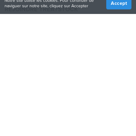
Notre site utilise les cookies. Pour continuer de
Accept
naviguer sur notre site, cliquez sur Accepter
REJOINDRE TREATSTOCK
Proposez vos services d’impression
Vendez des produits
Comment créer une entreprise
API Partenaire
Become a Partner
NOUS SUIVRE
Treatstock © 2026
40 East Main Street Suite 900
,
Newark
,
DE
,
19711
Plan de site
/
Politique de confidentialité
/
Conditions
d'utilisation
/
Politique de retour
This site is protected by reCAPTCHA and the Google
Privacy Policy