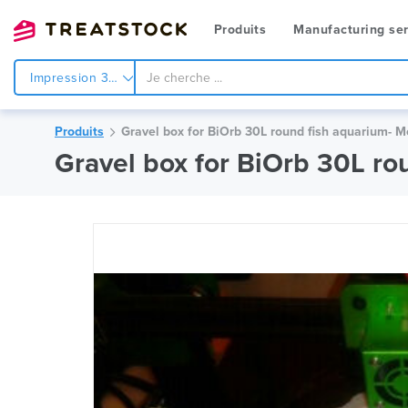
Produits
Manufacturing ser
Impression 3d
Produits
Gravel box for BiOrb 30L round fish aquarium- 
Gravel box for BiOrb 30L ro