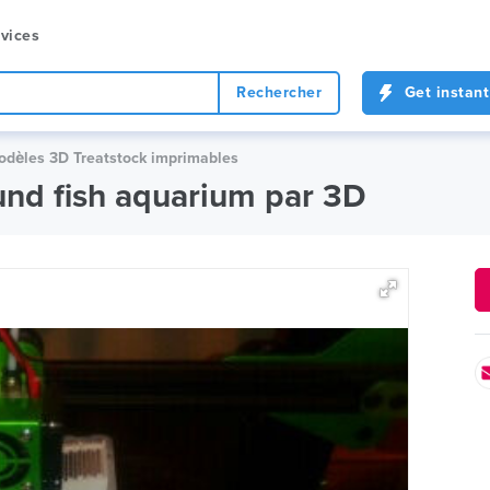
vices
Rechercher
Get instant
Modèles 3D Treatstock imprimables
und fish aquarium par 3D