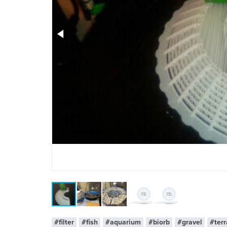
x 1
#filter
#fish
#aquarium
#biorb
#gravel
#ter