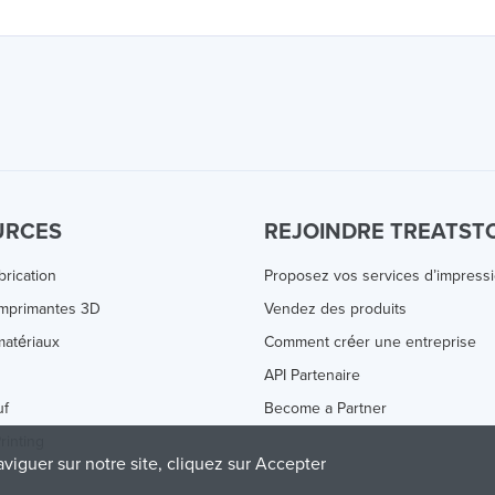
URCES
REJOINDRE TREATST
brication
Proposez vos services d’impress
Imprimantes 3D
Vendez des produits
atériaux
Comment créer une entreprise
s
API Partenaire
uf
Become a Partner
rinting
aviguer sur notre site, cliquez sur Accepter