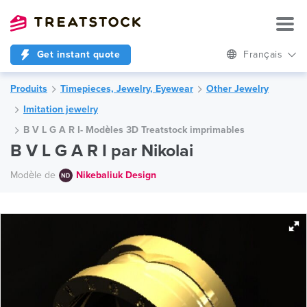
Get instant quote
Français
Produits
Timepieces, Jewelry, Eyewear
Other Jewelry
Imitation jewelry
B V L G A R I- Modèles 3D Treatstock imprimables
B V L G A R I par Nikolai
Modèle de
Nikebaliuk Design