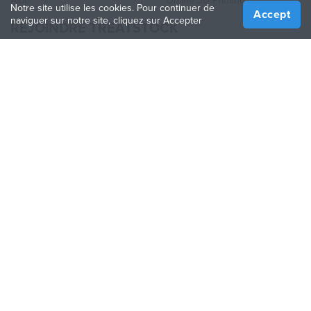
Aide
Online 3D Printing
Notre site utilise les cookies. Pour continuer de
Accept
naviguer sur notre site, cliquez sur Accepter
REJOINDRE TREATSTOCK
Proposez vos services d’impression
Vendez des produits
Comment créer une entreprise
API Partenaire
Become a Partner
NOUS SUIVRE
Treatstock © 2026
40 East Main Street Suite 900
,
Newark
,
DE
,
19711
Plan de site
/
Politique de confidentialité
/
Conditions
d'utilisation
/
Politique de retour