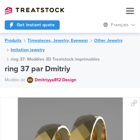
Get instant quote
Français
Produits
Timepieces, Jewelry, Eyewear
Other Jewelry
Imitation jewelry
ring 37- Modèles 3D Treatstock imprimables
ring 37 par Dmitriy
Modèle de
Dmitriyya812 Design