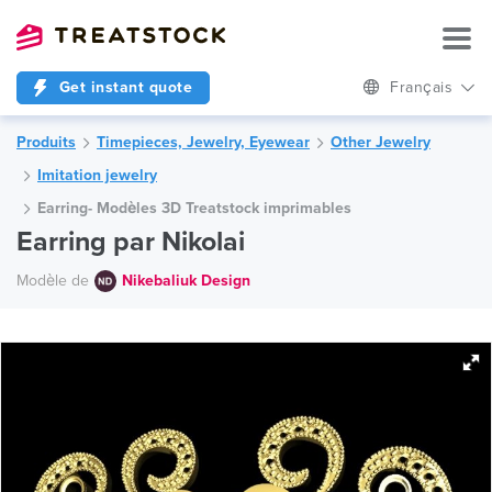
Get instant quote
Français
Produits
Timepieces, Jewelry, Eyewear
Other Jewelry
Imitation jewelry
Earring- Modèles 3D Treatstock imprimables
Earring par Nikolai
Modèle de
Nikebaliuk Design