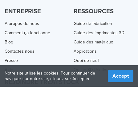
ENTREPRISE
RESSOURCES
À propos de nous
Guide de fabrication
Comment ça fonctionne
Guide des Imprimantes 3D
Blog
Guide des matériaux
Contactez nous
Applications
Presse
Quoi de neuf
Aide
Online 3D Printing
Notre site utilise les cookies. Pour continuer de
Accept
naviguer sur notre site, cliquez sur Accepter
REJOINDRE TREATSTOCK
Proposez vos services d’impression
Vendez des produits
Comment créer une entreprise
API Partenaire
Become a Partner