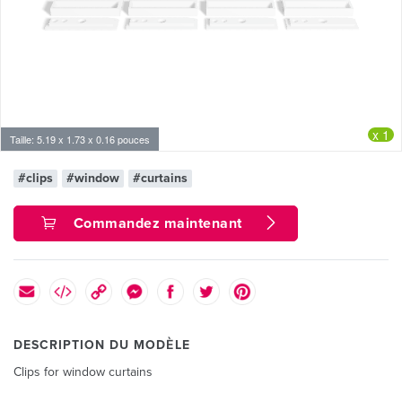
x 1
Taille: 5.19 x 1.73 x 0.16 pouces
#clips
#window
#curtains
Commandez maintenant
DESCRIPTION DU MODÈLE
Clips for window curtains