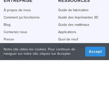
ENTREPRISE
RESSOURCES
À propos de nous
Guide de fabrication
Comment ça fonctionne
Guide des Imprimantes 3D
Blog
Guide des matériaux
Contactez nous
Applications
Presse
Quoi de neuf
Aide
Online 3D Printing
Notre site utilise les cookies. Pour continuer de
Accept
naviguer sur notre site, cliquez sur Accepter
REJOINDRE TREATSTOCK
Proposez vos services d’impression
Vendez des produits
Comment créer une entreprise
API Partenaire
Become a Partner
NOUS SUIVRE