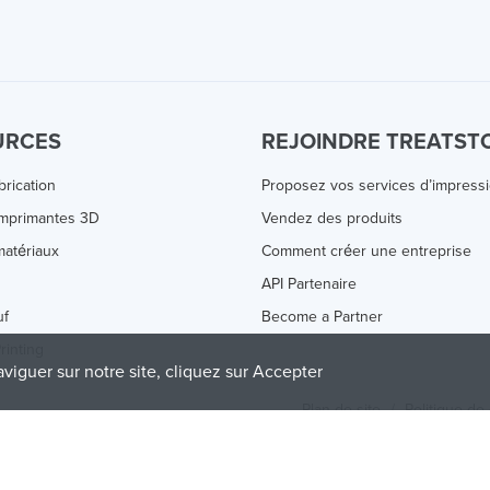
URCES
REJOINDRE TREATST
brication
Proposez vos services d’impress
Imprimantes 3D
Vendez des produits
atériaux
Comment créer une entreprise
s
API Partenaire
uf
Become a Partner
rinting
aviguer sur notre site, cliquez sur Accepter
Plan de site
/
Politique de 
olicy
and
Terms