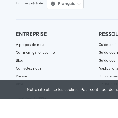
Français
Langue préférée:
ENTREPRISE
RESSO
À propos de nous
Guide de fa
Comment ça fonctionne
Guide des 
Blog
Guide des m
Contactez nous
Application
Presse
Quoi de ne
Aide
Online 3D P
Notre site utilise les cookies. Pour continuer de n
Treatstock © 2026
40 East Main Street Suite 900
,
Newark
,
DE
,
19711
This site is protected by reCAPTCHA and the Google
Privacy P