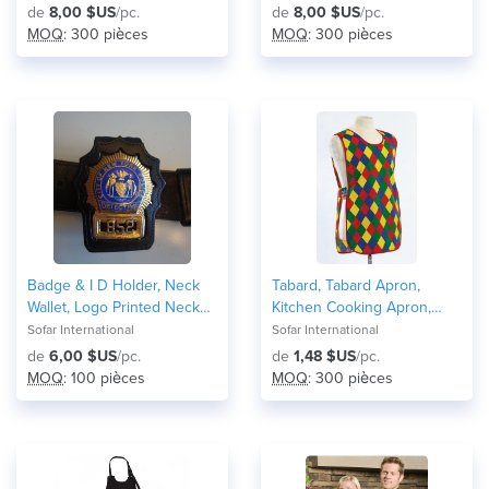
de
8,00 $US
/pc.
de
8,00 $US
/pc.
MOQ
: 300 pièces
MOQ
: 300 pièces
Badge & I D Holder, Neck
Tabard, Tabard Apron,
Wallet, Logo Printed Neck
Kitchen Cooking Apron,
Badge Holder
Cafe Aprons
Sofar International
Sofar International
de
6,00 $US
/pc.
de
1,48 $US
/pc.
MOQ
: 100 pièces
MOQ
: 300 pièces