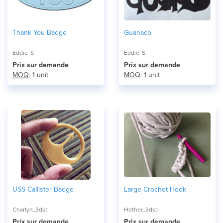
Thank You Badge
Guanaco
Eddie_S
Eddie_S
Prix ​​sur demande
Prix ​​sur demande
MOQ
: 1 unit
MOQ
: 1 unit
USS Callister Badge
Large Crochet Hook
Charlyn_3dstl
Hether_3dstl
Prix ​​sur demande
Prix ​​sur demande