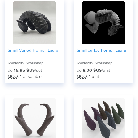
Small Curled Horns | Laura
Small curled horns | Laura
Shadowfall Workshop
Shadowfall Workshop
de
15,95 $US
/set
de
8,00 $US
/unit
MOQ
: 1 ensemble
MOQ
: 1 unit