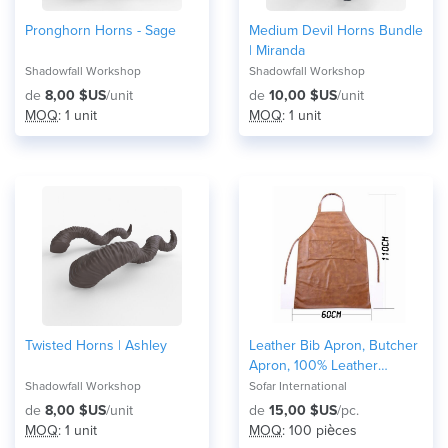
Pronghorn Horns - Sage
Medium Devil Horns Bundle
| Miranda
Shadowfall Workshop
Shadowfall Workshop
de
8,00 $US
/unit
de
10,00 $US
/unit
MOQ
: 1 unit
MOQ
: 1 unit
Twisted Horns | Ashley
Leather Bib Apron, Butcher
Apron, 100% Leather
Welding Aprons
Shadowfall Workshop
Sofar International
de
8,00 $US
/unit
de
15,00 $US
/pc.
MOQ
: 1 unit
MOQ
: 100 pièces