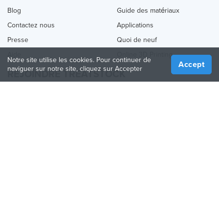
Blog
Guide des matériaux
Contactez nous
Applications
Presse
Quoi de neuf
Aide
Online 3D Printing
Notre site utilise les cookies. Pour continuer de
Accept
naviguer sur notre site, cliquez sur Accepter
REJOINDRE TREATSTOCK
Proposez vos services d’impression
Vendez des produits
Comment créer une entreprise
API Partenaire
Become a Partner
NOUS SUIVRE
Treatstock © 2026