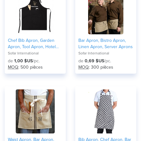
Chef Bib Apron, Garden
Bar Apron, Bistro Apron,
Apron, Tool Apron, Hotel
Linen Apron, Server Aprons
Bib Aprons
Sofar International
Sofar International
de
1,00 $US
/pc.
de
0,69 $US
/pc.
MOQ
: 500 pièces
MOQ
: 300 pièces
Waist Apron, Bar Apron,
Bib Apron, Chef Apron, Bar