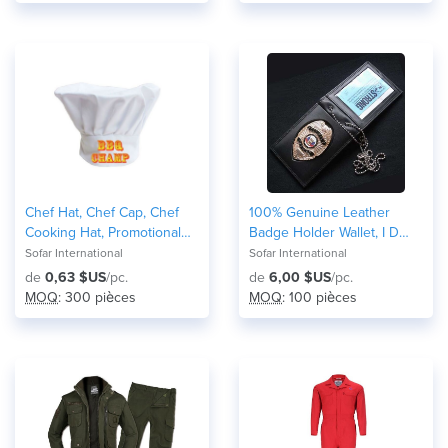
Chef Hat, Chef Cap, Chef
100% Genuine Leather
Cooking Hat, Promotional
Badge Holder Wallet, I D
Chef Hat
Card Holder, Neck Leather
Sofar International
Sofar International
Wallet
de
0,63 $US
/pc.
de
6,00 $US
/pc.
MOQ
: 300 pièces
MOQ
: 100 pièces