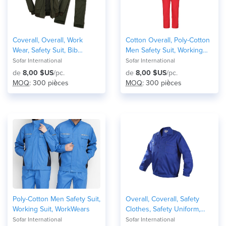
Coverall, Overall, Work
Cotton Overall, Poly-Cotton
Wear, Safety Suit, Bib
Men Safety Suit, Working
Working Trousers
Suit, WorkWears
Sofar International
Sofar International
de
8,00 $US
/pc.
de
8,00 $US
/pc.
MOQ
: 300 pièces
MOQ
: 300 pièces
Poly-Cotton Men Safety Suit,
Overall, Coverall, Safety
Working Suit, WorkWears
Clothes, Safety Uniform,
WorkWear
Sofar International
Sofar International