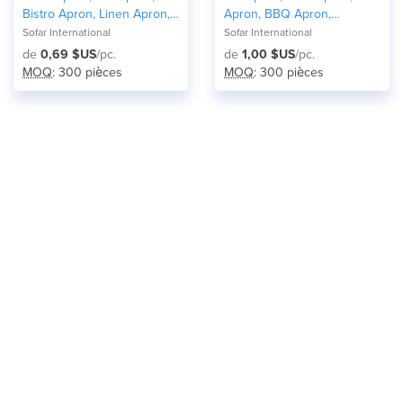
Bistro Apron, Linen Apron,
Apron, BBQ Apron,
Server Aprons
Promotional Aprons
Sofar International
Sofar International
de
0,69 $US
/pc.
de
1,00 $US
/pc.
MOQ
: 300 pièces
MOQ
: 300 pièces