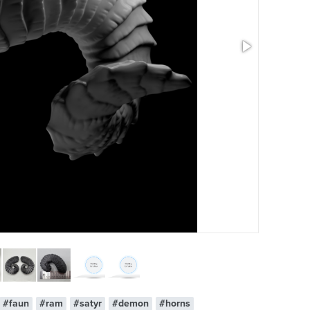
#faun
#ram
#satyr
#demon
#horns