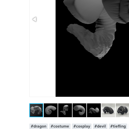
x 1
#dragon
#costume
#cosplay
#devil
#tiefling