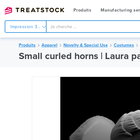
Produits
Manufacturing ser
Impression 3d
Produits
Apparel
Novelty & Special Use
Costumes
Small curled horns | Laura p