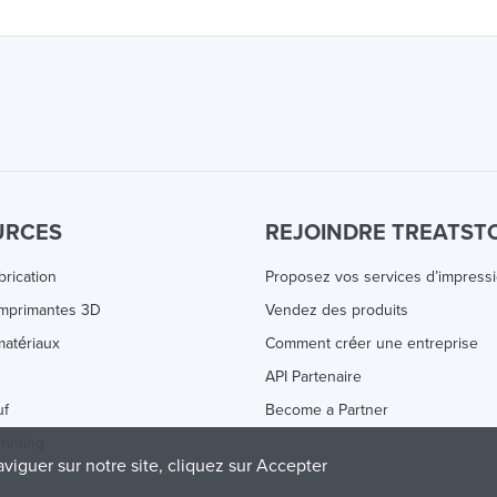
URCES
REJOINDRE TREATST
brication
Proposez vos services d’impress
Imprimantes 3D
Vendez des produits
atériaux
Comment créer une entreprise
s
API Partenaire
uf
Become a Partner
rinting
aviguer sur notre site, cliquez sur Accepter