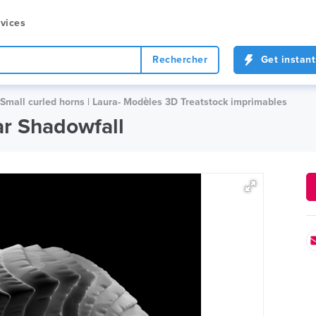
vices
Rechercher
Get instant
Small curled horns | Laura- Modèles 3D Treatstock imprimables
ar Shadowfall